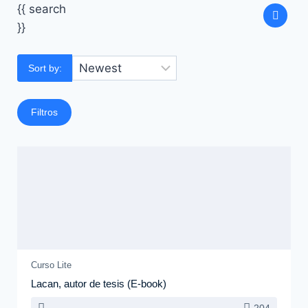
{{ search
}}
Sort by:
Filtros
Curso Lite
Lacan, autor de tesis (E-book)
204